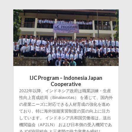
IJC Program – Indonesia Japan
Cooperative
2022年以降、インドネシア政府は職業訓練・生産
性向上育成総局（Binalavotas） を通じて、国内外
の産業ニーズに対応できる人材育成の強化を進め
ており、特に海外技能実習制度の質の向上に注力
しています。 インドネシア共和国労働省は、送出
機関協会（AP2LN） および日本側の受入機関であ
る JOE協同組合 と三者間の協力覚書を締結し、