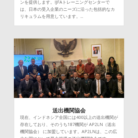
ンを提供します。IJFAトレーニングセンターで
は、日本の受入企業のニーズに沿った包括的なカ
リキュラムを用意しています。...
送出機関協会
現在、インドネシア全国には400以上の送出機関が
存在しており、そのうち187機関が AP2LN（送出
機関協会） に加盟しています。AP2LNは、この広