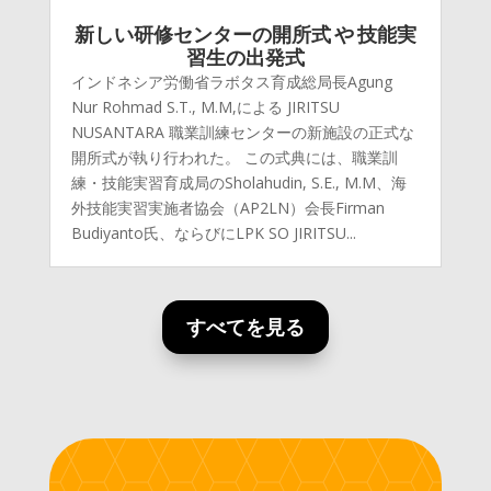
新しい研修センターの開所式 や 技能実
習生の出発式
インドネシア労働省ラボタス育成総局長Agung
Nur Rohmad S.T., M.M,による JIRITSU
NUSANTARA 職業訓練センターの新施設の正式な
開所式が執り行われた。 この式典には、職業訓
練・技能実習育成局のSholahudin, S.E., M.M、海
外技能実習実施者協会（AP2LN）会長Firman
Budiyanto氏、ならびにLPK SO JIRITSU...
すべてを見る