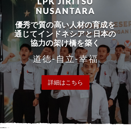
LPK JIRITSU
NUSANTARA
優秀で質の高い人材の育成を
通じてインドネシアと日本の
協力の架け橋を築く
道徳-自立-幸福
詳細はこちら