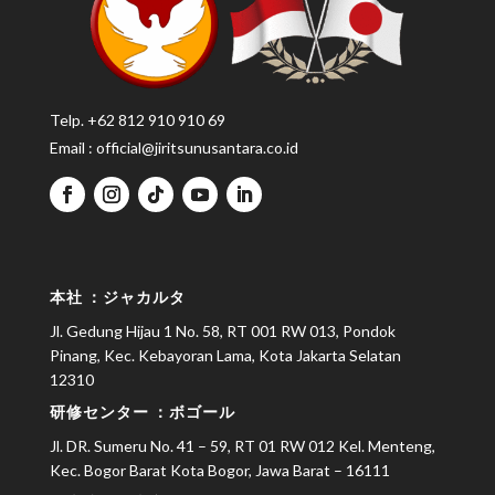
Telp.
+
62 812 910 910 69
Email :
official@jiritsunusantara.co.id
本社
：ジャカル
タ
Jl. Gedung Hijau 1 No. 58, RT 001 RW 013, Pondok
Pinang, Kec. Kebayoran Lama, Kota Jakarta Selatan
12310
研修センター
：ボゴール
Jl. DR. Sumeru No. 41 – 59, RT 01 RW 012 Kel. Menteng,
Kec. Bogor Barat Kota Bogor, Jawa Barat – 16111