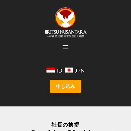
ID
JPN
申し込み
社長の挨拶